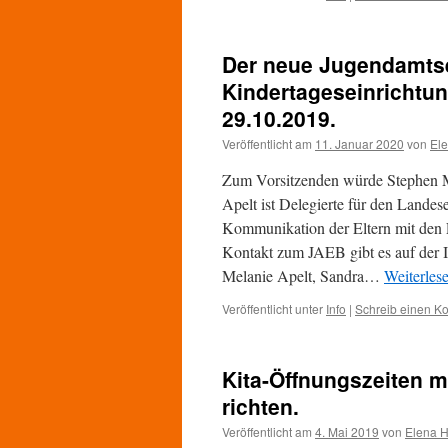
Der neue Jugendamtsel
Kindertageseinrichtun
29.10.2019.
Veröffentlicht am
11. Januar 2020
von
El
Zum Vorsitzenden würde Stephen Müll
Apelt ist Delegierte für den Landese
Kommunikation der Eltern mit den 
Kontakt zum JAEB gibt es auf der In
Melanie Apelt, Sandra…
Weiterles
Veröffentlicht unter
Info
|
Schreib einen K
Kita-Öffnungszeiten m
richten.
Veröffentlicht am
4. Mai 2019
von
Elena H