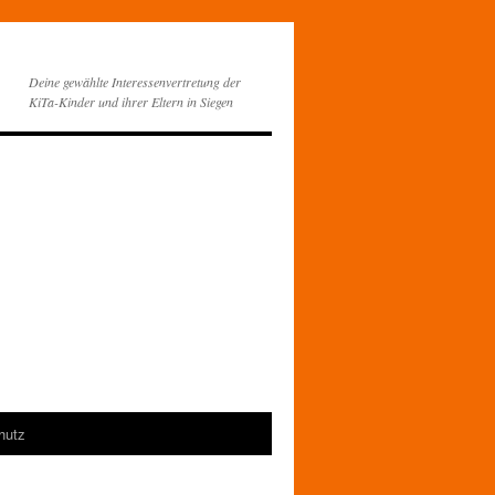
Deine gewählte Interessenvertretung der
KiTa-Kinder und ihrer Eltern in Siegen
hutz