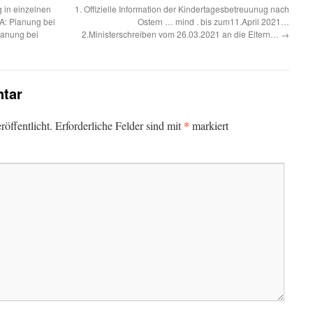
 in einzelnen
1. Offizielle Information der Kindertagesbetreuunug nach
A: Planung bei
Ostern … mind . bis zum11.April 2021…
lanung bei
2.Ministerschreiben vom 26.03.2021 an die Eltern…
→
tar
*
öffentlicht.
Erforderliche Felder sind mit
markiert