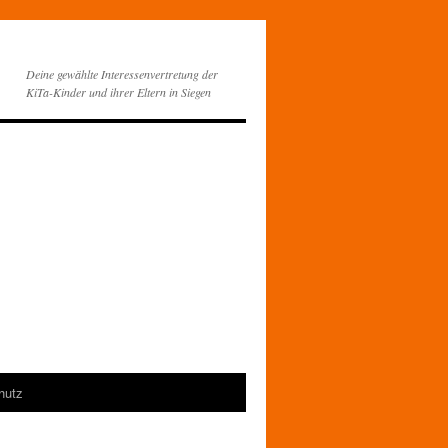
Deine gewählte Interessenvertretung der
KiTa-Kinder und ihrer Eltern in Siegen
hutz