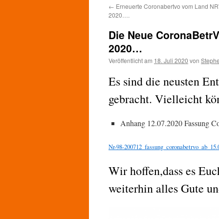
←
Erneuerte Coronabertvo vom Land NR
2020….
Die Neue CoronaBetrVO 
2020…
Veröffentlicht am
18. Juli 2020
von
Stephe
Es sind die neusten E
gebracht. Vielleicht kö
Anhang 12.07.2020 Fassung C
Nr-98-200712_fassung_coronabetrvo_ab_15.
Wir hoffen,dass es Eu
weiterhin alles Gute u