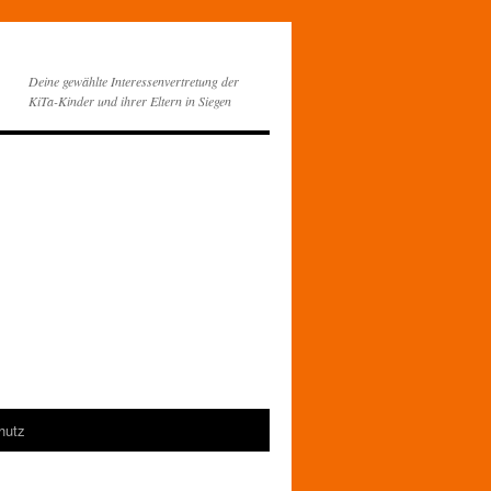
Deine gewählte Interessenvertretung der
KiTa-Kinder und ihrer Eltern in Siegen
hutz