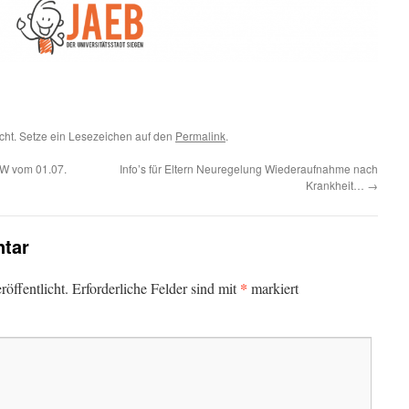
icht. Setze ein Lesezeichen auf den
Permalink
.
W vom 01.07.
Info’s für Eltern Neuregelung Wiederaufnahme nach
Krankheit…
→
tar
*
öffentlicht.
Erforderliche Felder sind mit
markiert