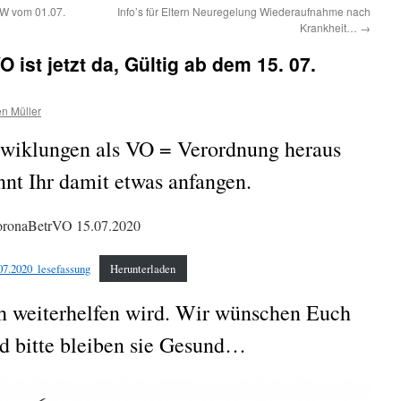
W vom 01.07.
Info’s für Eltern Neuregelung Wiederaufnahme nach
Krankheit…
→
ist jetzt da, Gültig ab dem 15. 07.
n Müller
ntwiklungen als VO = Verordnung heraus
nnt Ihr damit etwas anfangen.
oronaBetrVO 15.07.2020
07.2020_lesefassung
Herunterladen
ch weiterhelfen wird. Wir wünschen Euch
nd bitte bleiben sie Gesund…