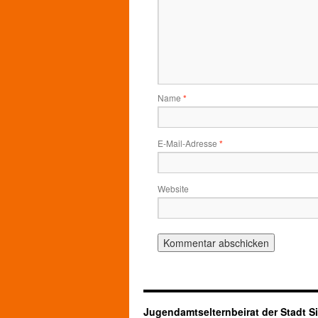
Name
*
E-Mail-Adresse
*
Website
Jugendamtselternbeirat der Stadt S