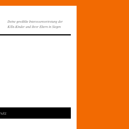
Deine gewählte Interessenvertretung der
KiTa-Kinder und ihrer Eltern in Siegen
hutz